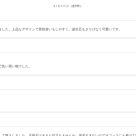
1 / 1ページ（全5件）
ました。上品なデザインで普段使いもしやすく、誕生石もさりげなく可愛いです。
で良い買い物でした。
して購入しました。天然石はあまり目立ちませんが、派手すぎないのでオフィスにも着けて