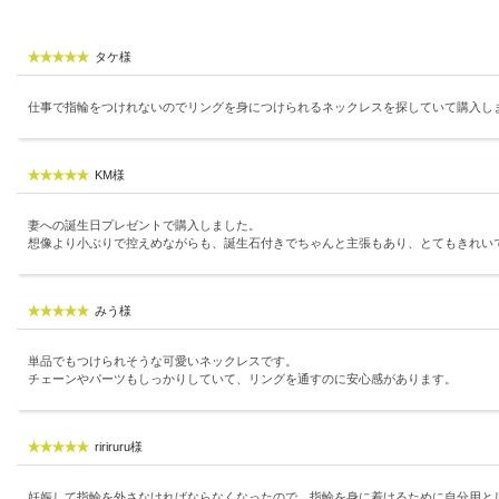
タケ様
仕事で指輪をつけれないのでリングを身につけられるネックレスを探していて購入し
KM様
妻への誕生日プレゼントで購入しました。
想像より小ぶりで控えめながらも、誕生石付きでちゃんと主張もあり、とてもきれい
みう様
単品でもつけられそうな可愛いネックレスです。
チェーンやパーツもしっかりしていて、リングを通すのに安心感があります。
ririruru様
妊娠して指輪を外さなければならなくなったので、指輪を身に着けるために自分用と