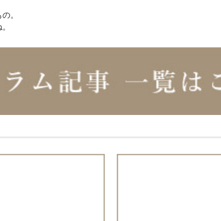
もの。
ね。