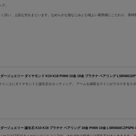
ング。
。
さしく沿い、上品な光をまといます。なめらかな指なじみと心地よい着用感にこだわり、長時
ダイヤモンド K10 K18 Pt900 10金 18金 プラチナ ペアリング LSR0661DPTPK-
ライン上にダイヤモンドと誕生石をセッティング。 アームを縁取るラインがクロスするス
誕生石 K10 K18 プラチナ ペアリング 18金 Pt900 10金 LSR0660CZPSPK-BKD
ィースは12石のキュービックジルコニアが、それぞれの中央には誕生石がきらめきます。 