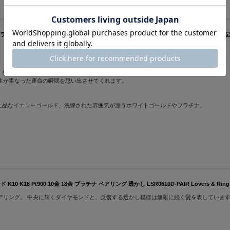
アリング 18金 10金 Pt900 LSR0604PK-WG Lovers & Ring 誕生日 プレゼント
）を思わせるそのフォルムは、「永遠の愛」を象徴しています。
生が重なった運命の瞬間を思い出させてくれます。
上品なイエローゴールド、洗練された雰囲気が漂うホワイトゴールドやプラチナ。
8 Pt900 10金 18金 プラチナ ペアリング 透かし LSR0610D-PAIR Lovers & Ri
アリング。 中央に輝くダイヤモンドと、反復する透かし模様は無限に続く愛を表しています