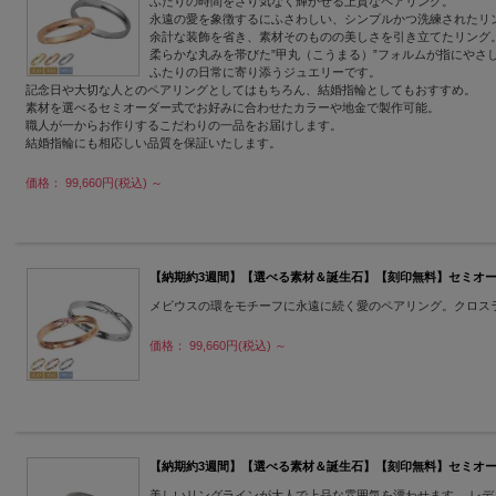
ふたりの時間をさり気なく輝かせる上質なペアリング。
永遠の愛を象徴するにふさわしい、シンプルかつ洗練されたリ
余計な装飾を省き、素材そのものの美しさを引き立てたリング
柔らかな丸みを帯びた”甲丸（こうまる）”フォルムが指にや
ふたりの日常に寄り添うジュエリーです。
記念日や大切な人とのペアリングとしてはもちろん、結婚指輪としてもおすすめ。
素材を選べるセミオーダー式でお好みに合わせたカラーや地金で製作可能。
職人が一からお作りするこだわりの一品をお届けします。
結婚指輪にも相応しい品質を保証いたします。
価格： 99,660円(税込)
～
【納期約3週間】【選べる素材＆誕生石】【刻印無料】セミオーダージュエリー 
メビウスの環をモチーフに永遠に続く愛のペアリング。クロス
価格： 99,660円(税込)
～
【納期約3週間】【選べる素材＆誕生石】【刻印無料】セミオーダージュエリー 
美しいリングラインが大人で上品な雰囲気を漂わせます。 レデ