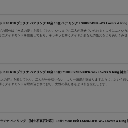
8 プラチナ ペアリング 10金 18金 ペア リング LSR0655DPK-WG Lovers & Ri
ブの部分は「永遠の愛」を表しており、いつまでも二人が幸せでいられますように…という想
分にダイヤモンドを使用しており、キラキラと輝くダイヤがあなたの指元をより美しくみせ
8 プラチナ ペアリング 10金 18金 Pt900 LSR0653DPK-WG Lovers & Ring 
二人の絆」を表しており、二人が手を取り合い、より一層愛が深まりますように…という想
輝くダイヤモンドが埋め込まれており、女性の美しさをより引き立たせます。
ペアリング 【誕生石裏石対応】 18金 Pt900 10金 LSR0651PK-WG Lovers & Rin