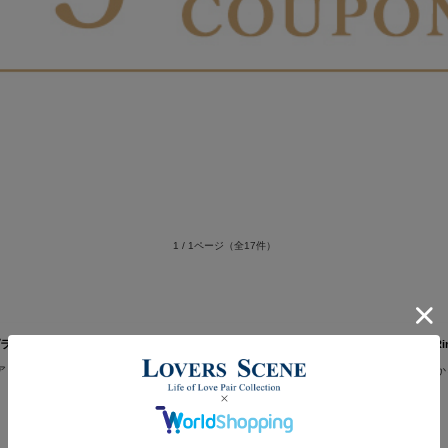
1 / 1ページ
（全17件）
アリング フラット バンド 平打ち 18金 Pt900 10金 LSR0605PK-WG Lovers & 
アリング。このリングはゴールドの素材を生かしたシンプルなデザインです。シンプルだか