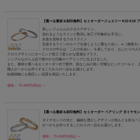
【選べる素材＆刻印無料】セミオーダージュエリー K10 K18 プラチナ ペ
美しいフォルムのクロスデザイン。
流れるようなラインと艶消し加工で印象的な手元に。
永遠を意味するクロスライン
交差するラインがループを描くように重なり合い、∞（無限大
クロスの中心は「二人の出会い」を表しており、おふたりの人
クロスデザインにホーニング加工で柔らかな質感をプラス。
シンプルながら上品で穏やかな印象のペアリングに仕上げました。
また、素材が選べるセミオーダー式で製作。肌なじみの良い可憐なピンクゴールド、
職人が一からお作りするこだわりの一品をお届けします。
結婚指輪にも相応しい品質を保証いたします。
価格： 75,460円(税込)
～
【選べる素材＆刻印無料】セミオーダー ペアリング ダイヤモンド K10 K1
ダイヤモンドの光と、繊細な透かしデザインが指もとを彩るペ
が一からお作りするこだわりの一品をお届けします。
価格： 75,460円(税込)
～