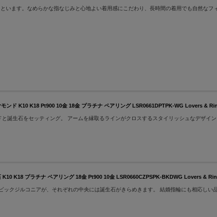
まといます。なめらかな指なじみと心地よい着用感にこだわり、長時間の着用でも自然なフ
8 Pt900 10金 18金 プラチナ ペアリング LSR0661DPTPK-WG Lovers & Ri
ドと誕生石をセッティング。 アームを縁取るラインがクロスするスタイリッシュなデザイ
チナ ペアリング 18金 Pt900 10金 LSR0660CZPSPK-BKDWG Lovers & R
ービックジルコニアが、それぞれの中央には誕生石がきらめきます。 結婚指輪にも相応しい