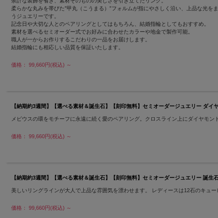
余計な装飾を省き、素材そのものの美しさを引き立てたリング。
柔らかな丸みを帯びた”甲丸（こうまる）”フォルムが指にやさしく沿い、上品な光を
うジュエリーです。
記念日や大切な人とのペアリングとしてはもちろん、結婚指輪としてもおすすめ。
素材を選べるセミオーダー式でお好みに合わせたカラーや地金で製作可能。
職人が一からお作りするこだわりの一品をお届けします。
結婚指輪にも相応しい品質を保証いたします。
価格： 99,660円(税込)
～
【納期約3週間】【選べる素材＆誕生石】【刻印無料】セミオーダージュエリー ダイヤモンド K10 K1
メビウスの環をモチーフに永遠に続く愛のペアリング。クロスライン上にダイヤモン
価格： 99,660円(税込)
～
【納期約3週間】【選べる素材＆誕生石】【刻印無料】セミオーダージュエリー 誕生石 K10 K18 プラ
美しいリングラインが大人で上品な雰囲気を漂わせます。 レディースは12石のキュ
価格： 99,660円(税込)
～