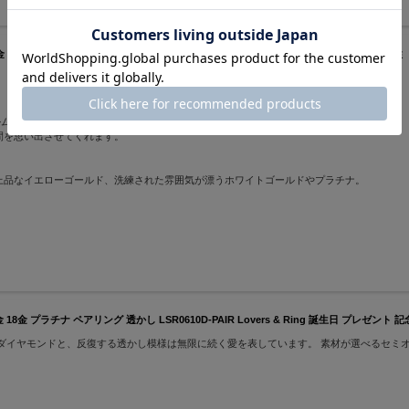
t900 LSR0604PK-WG Lovers & Ring 誕生日 プレゼント 記念日 プレゼント 男性
ルムは、「永遠の愛」を象徴しています。
間を思い出させてくれます。
上品なイエローゴールド、洗練された雰囲気が漂うホワイトゴールドやプラチナ。
金 プラチナ ペアリング 透かし LSR0610D-PAIR Lovers & Ring 誕生日 プレゼント 
ダイヤモンドと、反復する透かし模様は無限に続く愛を表しています。 素材が選べるセミ