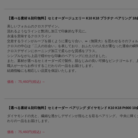
【選べる素材＆刻印無料】セミオーダージュエリー K10 K18 プラチナ ペアリング 18金 10金 P
美しいフォルムのクロスデザイン。
流れるようなラインと艶消し加工で印象的な手元に。
永遠を意味するクロスライン
交差するラインがループを描くように重なり合い、∞（無限大）を思わせるそのフォ
クロスの中心は「二人の出会い」を表しており、おふたりの人生が重なった運命の瞬
クロスデザインにホーニング加工で柔らかな質感をプラス。
シンプルながら上品で穏やかな印象のペアリングに仕上げました。
また、素材が選べるセミオーダー式で製作。肌なじみの良い可憐なピンクゴールド、
職人が一からお作りするこだわりの一品をお届けします。
結婚指輪にも相応しい品質を保証いたします。
価格： 75,460円(税込)
～
【選べる素材＆刻印無料】セミオーダー ペアリング ダイヤモンド K10 K18 Pt900 10金 18
ダイヤモンドの光と、繊細な透かしデザインが指もとを彩るペアリング。 中央に輝く
わりの一品をお届けします。
価格： 75,460円(税込)
～