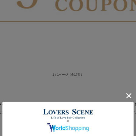
1 / 1ページ
（全17件）
 平打ち 18金 Pt900 10金 LSR0605PK-WG Lovers & Ring 誕生日 プレゼント
はゴールドの素材を生かしたシンプルなデザインです。シンプルだからこそ、場所を選ばず