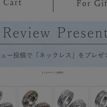
1 / 1ページ
（全8件）