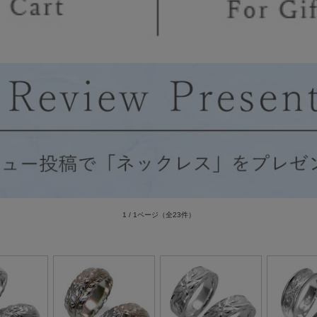
1 / 1ページ
（全23件）