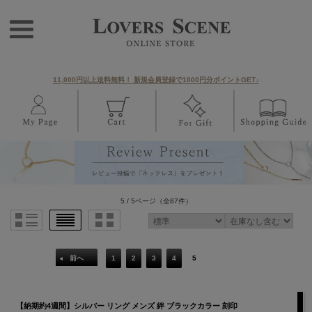
11,000円以上送料無料！ 新規会員登録で1000円分ポイントGET♪
5 / 5ページ
（全87件）
前へ
1
2
3
4
5
【納期約4週間】シルバー リング メンズ 絆 ブラックカラー 刻印