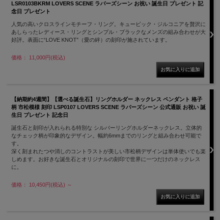
LSR0103BKRM LOVERS SCENE ラバーズシーン お祝い 誕生日 プレゼント 記
念日 プレゼント
人気の高いクロスラインモチーフ・リング。キュービック・ジルコニアを贅沢に
あしらったレディース・リングとシンプル・ブラックなメンズの組み合わせが大
好評。表面に“LOVE KNOT”（愛の絆）の刻印が施されています。
価格： 11,000円(税込)
【納期約4週間】【選べる誕生石】リングホルダー ネックレス ペンダント 格子
柄 市松模様 刻印 LSP0107 LOVERS SCENE ラバーズシーン 公式通販 お祝い 誕
生日 プレゼント 記念日
誕生石と刻印が入れられる特別な シルバーリングホルダーネックレス。立体的
なチェック柄が印象的なデザイン。幅約6mmまでのリングと組み合わせ可能で
す。
深く刻まれたつや消しのコントラストが美しい市松柄デザインは単体使いでも楽
しめます。お好きな誕生石とオリジナルの刻印で世界に一つだけのネックレス
に。
価格： 10,450円(税込)
～