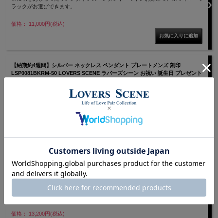
ラックがお選びできます。
価格： 11,000円(税込)
【納期約4週間】シルバー ネックレス ペンダント プレートメンズ 刻印
LSP0081BKRM-50 LOVERS SCENE ラバーズシーン お祝い 誕生日 プレゼント
記念日 プレゼント
オモテ面の波打つような造形が優しい華やかさを胸元に添えるロジウム・コーテ
ィング・ペンダント。“TRUE LOVE IS ETERNAL”の刻印が施されています。オ
リジナル刻印も可能！
価格： 14,300円(税込)
【納期4週間】誕生石が選べる 天然石&キュービックジルコニア シルバーネック
レス MIP8105 LOVERS SCENE ラバーズシーン お祝い 誕生日 プレゼント 記念
日
誕生石が選べる天然石&キュービックジルコニア シルバーネックレス。
価格： 13,200円(税込)