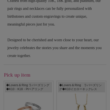
Crafted from high-quality 10K, 18K gold, and platinum, our
pair rings and necklaces can be fully personalized with
birthstones and custom engravings to create unique,
meaningful pieces just for you.
Designed to be cherished and worn close to your heart, our
jewelry celebrates the stories you share and the moments you
create together.
◆Lovers & Ring ラバーズリング
◆Lovers & Ring ラバーズリン
◆K10・K18・Ptペアリング
グ◆K10イエローネックレス