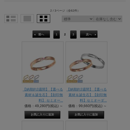
2 / 3ページ
（全62件）
前へ
1
2
3
次へ
【納期約3週間】【選べる
【納期約3週間】【選べる
素材＆誕生石】【刻印無
素材＆誕生石】【刻印無
料】 セミオー...
料】セミオーダ...
価格：49,280円(税込)
～
価格：99,660円(税込)
～