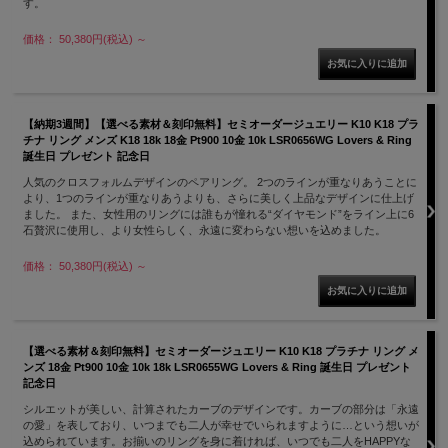
す。
価格： 50,380円(税込)
～
【納期3週間】【選べる素材＆刻印無料】セミオーダージュエリー K10 K18 プラ
チナ リング メンズ K18 18k 18金 Pt900 10金 10k LSR0656WG Lovers & Ring
誕生日 プレゼント 記念日
人気のクロスフォルムデザインのペアリング。 2つのラインが重なりあうことに
より、1つのラインが重なりあうよりも、さらに美しく上品なデザインに仕上げ
ました。 また、女性用のリングには誰もが憧れる“ダイヤモンド”をライン上に6
石贅沢に使用し、より女性らしく、永遠に変わらない想いを込めました。
価格： 50,380円(税込)
～
【選べる素材＆刻印無料】セミオーダージュエリー K10 K18 プラチナ リング メ
ンズ 18金 Pt900 10金 10k 18k LSR0655WG Lovers & Ring 誕生日 プレゼント
記念日
シルエットが美しい、計算されたカーブのデザインです。カーブの部分は「永遠
の愛」を表しており、いつまでも二人が幸せでいられますように…という想いが
込められています。お揃いのリングを身に着ければ、いつでも二人をHAPPYな