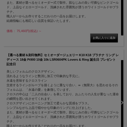
また、素材が選べるセミオーダー式で製作。肌なじみの良い可憐なピンクゴール
ド、上品なイエローゴールド、洗練された雰囲気が漂うホワイトゴールドやプラ
チナ。
職人が一からお作りするこだわりの一品をお届けします。
結婚指輪にも相応しい品質を保証いたします。
価格： 75,460円(税込)
～
【選べる素材＆刻印無料】セミオーダージュエリー K10 K18 プラチナ リング レ
ディース 18金 Pt900 10金 10k LSR0604PK Lovers & Ring 誕生日 プレゼント
記念日
美しいフォルムのクロスデザイン。
流れるようなラインと艶消し加工で印象的な手元に。
永遠を意味するクロスライン
交差するラインがループを描くように重なり合い、∞（無限大）を思わせるその
フォルムは、「永遠の愛」を象徴しています。
クロスの中心は「二人の出会い」を表しており、おふたりの人生が重なった運命
の瞬間を思い出させてくれます。
クロスデザインにホーニング加工で柔らかな質感をプラス。
シンプルながら上品で穏やかな印象のリングに仕上げました。
また、素材が選べるセミオーダー式で製作。肌なじみの良い可憐なピンクゴール
ド、上品なイエローゴールド、洗練された雰囲気が漂うホワイトゴールドやプラ
チナ。
職人が一からお作りするこだわりの一品をお届けします。