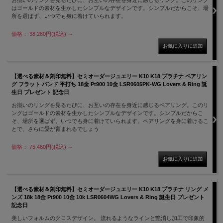
はゴールドの素材を生かしたシンプルなデザインです。シンプルだからこそ、場
所を選ばず、いつでも身に着けていられます。
価格： 38,280円(税込)
～
【選べる素材＆刻印無料】セミオーダージュエリー K10 K18 プラチナ ペアリン
グ フラット バンド 平打ち 18金 Pt900 10金 LSR0605PK-WG Lovers & Ring 誕
生日 プレゼント 記念日
お揃いのリングを見るたびに、お互いの存在を身近に感じるペアリング。このリ
ングはゴールドの素材を生かしたシンプルなデザインです。シンプルだからこ
そ、場所を選ばず、いつでも身に着けていられます。ペアリングを身に着けるこ
とで、さらに愛が育まれるでしょう
価格： 75,460円(税込)
～
【選べる素材＆刻印無料】セミオーダージュエリー K10 K18 プラチナ リング メ
ンズ 18k 18金 Pt900 10金 10k LSR0604WG Lovers & Ring 誕生日 プレゼント
記念日
美しいフォルムのクロスデザイン。 流れるようなラインと艶消し加工で印象的