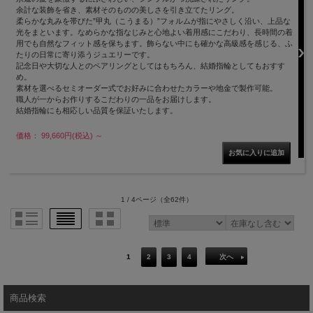
余計な装飾を省き、素材そのものの美しさを引き立てたリング。
柔らかな丸みを帯びた”甲丸（こうまる）”フォルムが指にやさしく沿い、上品な
光をまといます。なめらかな指なじみと心地よい着用感にこだわり、長時間の着
用でも自然なフィット感を保ちます。飾らない中にも確かな高級感を感じる、ふ
たりの日常に寄り添うジュエリーです。
記念日や大切な人とのペアリングとしてはもちろん、結婚指輪としてもおすす
め。
素材を選べるセミオーダー式でお好みに合わせたカラーや地金で製作可能。
職人が一からお作りするこだわりの一品をお届けします。
結婚指輪にも相応しい品質を保証いたします。
価格： 99,660円(税込)
～
1 / 4ページ
（全62件）
1
2
3
4
次へ
商品検索