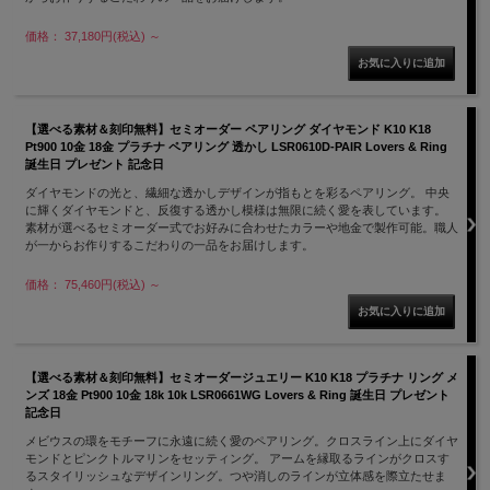
価格： 37,180円(税込)
～
【選べる素材＆刻印無料】セミオーダー ペアリング ダイヤモンド K10 K18
Pt900 10金 18金 プラチナ ペアリング 透かし LSR0610D-PAIR Lovers & Ring
誕生日 プレゼント 記念日
ダイヤモンドの光と、繊細な透かしデザインが指もとを彩るペアリング。 中央
に輝くダイヤモンドと、反復する透かし模様は無限に続く愛を表しています。
素材が選べるセミオーダー式でお好みに合わせたカラーや地金で製作可能。職人
が一からお作りするこだわりの一品をお届けします。
価格： 75,460円(税込)
～
【選べる素材＆刻印無料】セミオーダージュエリー K10 K18 プラチナ リング メ
ンズ 18金 Pt900 10金 18k 10k LSR0661WG Lovers & Ring 誕生日 プレゼント
記念日
メビウスの環をモチーフに永遠に続く愛のペアリング。クロスライン上にダイヤ
モンドとピンクトルマリンをセッティング。 アームを縁取るラインがクロスす
るスタイリッシュなデザインリング。つや消しのラインが立体感を際立たせま