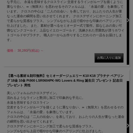
な手元に。 永遠を意味するクロスライン 交差するラインがループを描くように
重なり合い、∞（無限大）を思わせるそのフォルムは、「永遠の愛」を象徴して
います。 クロスの中心は「二人の出会い」を表しており、おふたりの人生が重
なった運命の瞬間を思い出させてくれます。 クロスデザインにホーニング加工
で柔らかな質感をプラス。 シンプルながら上品で穏やかな印象のペアリングに
仕上げました。 また、素材が選べるセミオーダー式で製作。肌なじみの良い可
憐なピンクゴールド、上品なイエローゴールド、洗練された雰囲気が漂うホワイ
トゴールドやプラチナ。 職人が一からお作りするこだわりの一品をお届けしま
す。
価格： 38,280円(税込)
～
【選べる素材＆刻印無料】セミオーダージュエリー K10 K18 プラチナ ペアリン
グ 18金 10金 Pt900 LSR0604PK-WG Lovers & Ring 誕生日 プレゼント 記念日
プレゼント 男性
美しいフォルムのクロスデザイン。
流れるようなラインと艶消し加工で印象的な手元に。
永遠を意味するクロスライン
交差するラインがループを描くように重なり合い、∞（無限大）を思わせるその
フォルムは、「永遠の愛」を象徴しています。
クロスの中心は「二人の出会い」を表しており、おふたりの人生が重なった運命
の瞬間を思い出させてくれます。
クロスデザインにホーニング加工で柔らかな質感をプラス。
シンプルながら上品で穏やかな印象のペアリングに仕上げました。