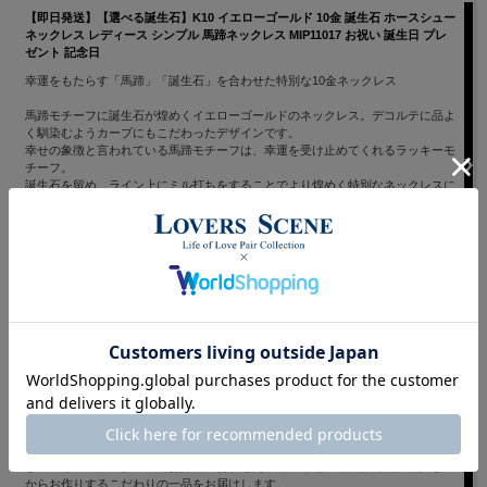
【即日発送】【選べる誕生石】K10 イエローゴールド 10金 誕生石 ホースシュー
ネックレス レディース シンプル 馬蹄ネックレス MIP11017 お祝い 誕生日 プレ
ゼント 記念日
幸運をもたらす「馬蹄」「誕生石」を合わせた特別な10金ネックレス
馬蹄モチーフに誕生石が煌めくイエローゴールドのネックレス。デコルテに品よ
く馴染むようカーブにもこだわったデザインです。
幸せの象徴と言われている馬蹄モチーフは、幸運を受け止めてくれるラッキーモ
チーフ。
誕生石を留め、ライン上にミル打ちをすることでより煌めく特別なネックレスに
仕上げました。
どんなスタイルにも合わせやすいシンプルなデザインのネックレスは、自分への
ご褒美や、大切な人への贈り物としてもおすすめのアイテムです。
価格： 39,600円(税込)
【選べる素材＆刻印無料】セミオーダー リング ダイヤモンド 透かし K10 K18
Pt900 10金 18金 プラチナ 指輪 K18 K10 Pt900 リング レディース メンズ
LSR0610D Lovers & Ring 誕生日 プレゼント 記念日
ダイヤモンドの光と、繊細な透かしデザインが指もとを彩るリング。 中央に輝
くダイヤモンドと、反復する透かし模様は無限に続く愛を表しています。 素材
が選べるセミオーダー式でお好みに合わせたカラーや地金で製作可能。職人が一
からお作りするこだわりの一品をお届けします。