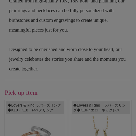
Crafted from high-quality 10K, 18K gold, and platinum, our
pair rings and necklaces can be fully personalized with
birthstones and custom engravings to create unique,
meaningful pieces just for you.
Designed to be cherished and worn close to your heart, our
jewelry celebrates the stories you share and the moments you
create together.
◆Lovers & Ring ラバーズリング
◆Lovers & Ring ラバーズリン
◆K10・K18・Ptペアリング
グ◆K10イエローネックレス