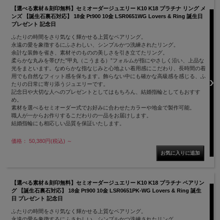
【選べる素材＆刻印無料】セミオーダージュエリー K10 K18 プラチナ リング メ
ンズ 【誕生石裏石対応】 18金 Pt900 10金 LSR0651WG Lovers & Ring 誕生日
プレゼント 記念日
ふたりの時間をさり気なく輝かせる上質なペアリング。
永遠の愛を象徴するにふさわしい、シンプルかつ洗練されたリング。
余計な装飾を省き、素材そのものの美しさを引き立てたリング。
柔らかな丸みを帯びた”甲丸（こうまる）”フォルムが指にやさしく沿い、上品な
光をまといます。なめらかな指なじみと心地よい着用感にこだわり、長時間の着
用でも自然なフィット感を保ちます。飾らない中にも確かな高級感を感じる、ふ
たりの日常に寄り添うジュエリーです。
記念日や大切な人へのプレゼントとしてはもちろん、結婚指輪としてもおすす
め。
素材を選べるセミオーダー式でお好みに合わせたカラーや地金で製作可能。
職人が一からお作りするこだわりの一品をお届けします。
結婚指輪にも相応しい品質を保証いたします。
価格： 50,380円(税込)
～
【選べる素材＆刻印無料】セミオーダージュエリー K10 K18 プラチナ ペアリン
グ 【誕生石裏石対応】 18金 Pt900 10金 LSR0651PK-WG Lovers & Ring 誕生
日 プレゼント 記念日
ふたりの時間をさり気なく輝かせる上質なペアリング。
永遠の愛を象徴するにふさわしい、シンプルかつ洗練されたリング。