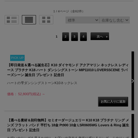
1 / 4ページ
（全62件）
1
2
3
4
次へ
PICK UP
【即日発送＆選べる誕生石】K10 ダイヤモンド アクアマリン ネックレス レディ
ース プラチナ K18 ハート ダンシングストーン MIP11010 LOVERSSCENE ラバ
ーズシーン 誕生日 プレゼント 記念日
ハートの雫ダンシングストーンK10ネックレス
価格： 52,800円(税込)
～
【選べる素材＆刻印無料】セミオーダージュエリー K10 K18 プラチナ リング メ
ンズ フラット バンド 平打ち 18金 Pt900 10金 LSR0605WG Lovers & Ring 誕生
日 プレゼント 記念日
お揃いのリングを見るたびに、お互いの存在を身近に感じるリング。このリング