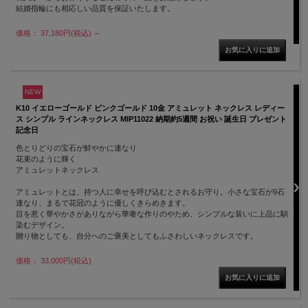
結婚指輪にも相応しい品質を保証いたします。
価格： 37,180円(税込)
～
NEW
K10 イエローゴールド ピンクゴールド 10金 アミュレット ネックレス レディー
ス シンプル ラインネックレス MIP11022 納期約5週間 お祝い 誕生日 プレゼント
記念日
色とりどりの宝石が鮮やかに連なり
花束のように輝く
アミュレットネックレス
アミュレットとは、持つ人に幸せを呼び込むとされるお守り。小さな宝石が9石
連なり、まるで花冠のように優しくきらめきます。
目を惹く華やかさがありながら華奢な作りのやため、シンプルな装いに上品に馴
染むデザイン。
贈り物としても、自分へのご褒美としてもふさわしいネックレスです。
価格： 33,000円(税込)