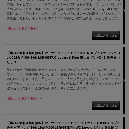
の愛」を表しており、いつまでも二人が幸せでいられますように…という想いが
込められています。お揃いのリングを身に着ければ、いつでも二人をHAPPYな
気持ちにしてくれます。また、女性用のリングにはカーブの部分にダイヤモンド
を使用しており、キラキラと輝くダイヤがあなたの指元をより美しくみせます。
価格： 41,580円(税込)
～
【選べる素材＆刻印無料】セミオーダージュエリー K10 K18 プラチナ リング メ
ンズ 18金 Pt900 10金 LSR0653WG Lovers & Ring 誕生日 プレゼント 記念日 マ
リッジ
美しいカーブが特徴のデザインです。真ん中のV字の部分は「二人の絆」を表し
ており、二人が手を取り合い、より一層愛が深まりますように…という想いが込
められています。また、美しいラインが二人の指元をより輝かせ、ファッション
のアクセントにもなります。女性用のリングにはキラキラと輝くダイヤモンドが
埋め込まれており、女性の美しさをより引き立たせます。
価格： 42,680円(税込)
～
【選べる素材＆刻印無料】セミオーダージュエリー ダイヤモンド K10 K18 プラ
チナ ペアリング 10金 18金 Pt900 LSR0653DPK-WG Lovers & Ring 誕生日 プ