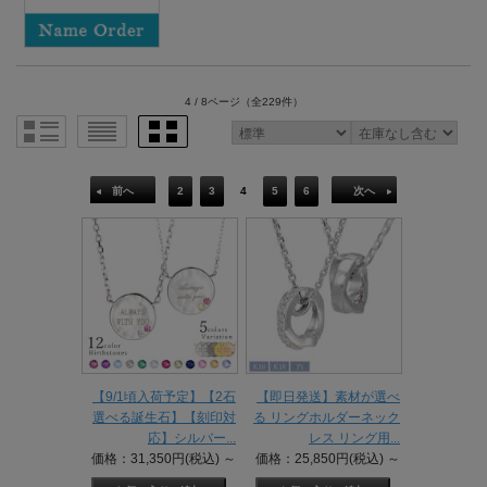
4 / 8ページ
（全229件）
前へ
2
3
4
5
6
次へ
【9/1頃入荷予定】【2石
【即日発送】素材が選べ
選べる誕生石】【刻印対
る リングホルダーネック
応】シルバー...
レス リング用...
価格：31,350円(税込)
～
価格：25,850円(税込)
～