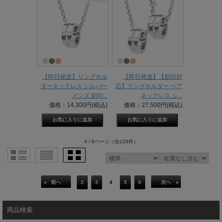
【即日発送】リングホル
【即日発送】【刻印対
ダーネックレス シルバー
応】リングホルダー ペア
メンズ 刻印...
ネックレス シ...
価格：14,300円(税込)
価格：27,500円(税込)
4 / 8ページ
（全229件）
前へ
2
3
4
5
6
次へ
商品検索