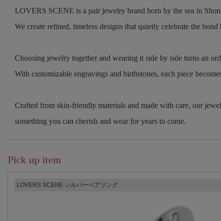
LOVERS SCENE is a pair jewelry brand born by the sea in Shon
We create refined, timeless designs that quietly celebrate the bon
Choosing jewelry together and wearing it side by side turns an or
With customizable engravings and birthstones, each piece becomes
Crafted from skin-friendly materials and made with care, our jewel
something you can cherish and wear for years to come.
LOVERS SCENE シルバーペアリング