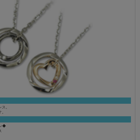
レス。
す。
ーン◆
ス