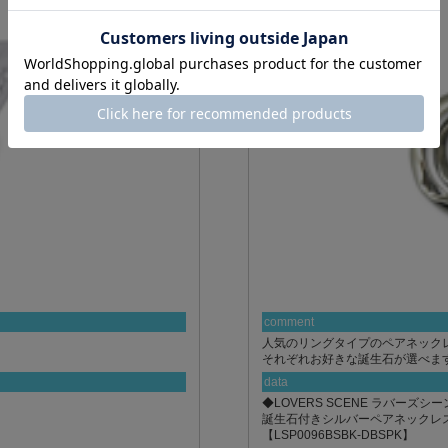
comment
人気のリングタイプのペアネック
それぞれお好きな誕生石が選べま
data
◆LOVERS SCENE ラバーズシ
誕生石付きシルバーペアネックレ
【LSP0096BSBK-DBSPK】