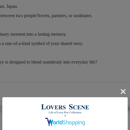
an, Japan.
d between two people?lovers, partners, or soulmates.
dinary moment into a lasting memory.
 a one-of-a-kind symbol of your shared story.
ry is designed to blend seamlessly into everyday life?
LOVERS SCENE シルバーペ