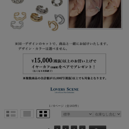
1 / 6ページ
（全163件）