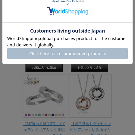
【選べる素材＆刻印無
【選べる素材＆刻印無
料】セミオーダージュエ
料】セミオーダージュエ
リー K10 K1...
リー K10 K1...
価格：75,460円(税込)
～
価格：37,180円(税込)
～
【2石選べる誕生石】 ダイ
【即日発送】ダイヤモン
ヤモンド ペアリング 刻印
ド ペアネックレス ダイヤ