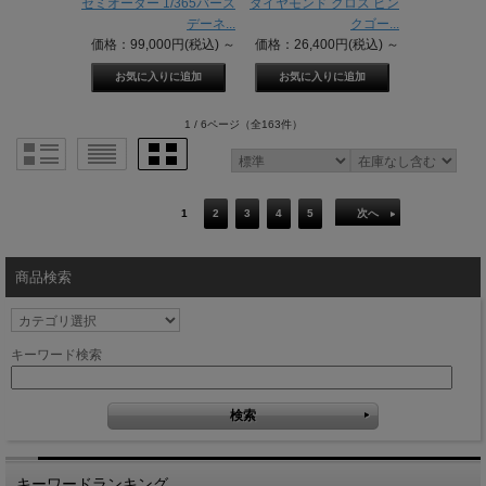
セミオーダー 1/365バース
ダイヤモンド クロス ピン
デーネ...
クゴー...
価格：99,000円(税込)
～
価格：26,400円(税込)
～
1 / 6ページ
（全163件）
1
2
3
4
5
次へ
商品検索
キーワード検索
キーワードランキング