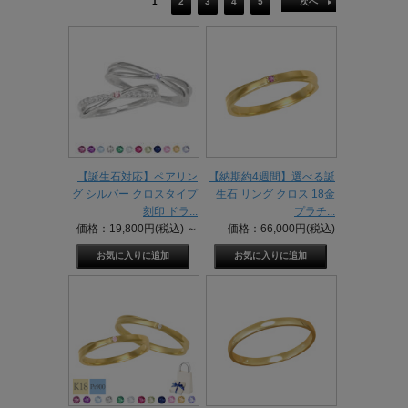
1
2
3
4
5
次へ
【誕生石対応】ペアリン
【納期約4週間】選べる誕
グ シルバー クロスタイプ
生石 リング クロス 18金
刻印 ドラ...
プラチ...
価格：19,800円(税込)
～
価格：66,000円(税込)