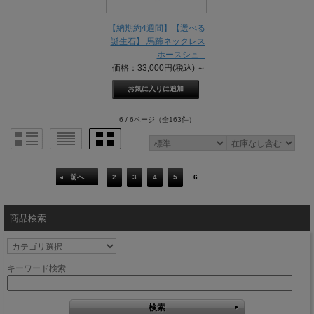
【納期約4週間】【選べる
誕生石】 馬蹄ネックレス
ホースシュ...
価格：33,000円(税込)
～
6 / 6ページ
（全163件）
前へ
2
3
4
5
6
商品検索
キーワード検索