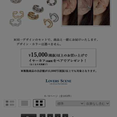
6 / 6ページ
（全163件）