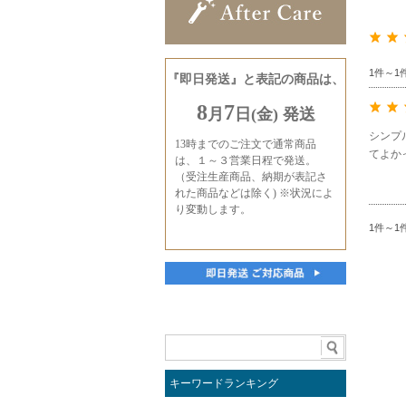
1件～1
シンプ
てよか
1件～1
キーワードランキング