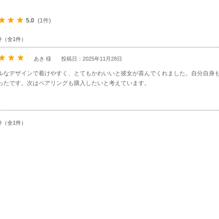
5.0
(1件)
件（全1件）
あき 様
投稿日：2025年11月28日
ルなデザインで着けやすく、とてもかわいいと彼女が喜んでくれました。自分自身
ったです。次はペアリングも購入したいと考えています。
件（全1件）